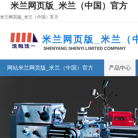
米兰网页版_米兰（中国）官方
米兰网页版_米兰（中国）官方
只要满足一定的合作条件，我们的设备可享受终身免费售后服务。
米兰网页版_米兰（
SHENYANG SHENYI LIMITED COMPANY
网站米兰网页版_米兰（中国）官方
产品中心
荣誉资质
客户案例
新闻资讯
关于我们
米兰网页版_米兰（中国）官方
公司实力