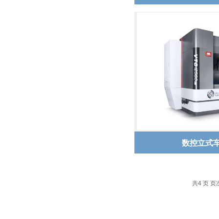
米兰网页版_米兰
订购电话：131-24
+
数控立式
米兰网页版_米兰
订购电话：131-24
共4 页 页次
+