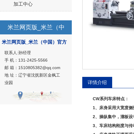
加工中心
米兰网页版_米兰（中
国）官方
米兰网页版_米兰（中国）官方
联系人:孙经理
手 机：131-2425-5566
邮 箱：1510805382@qq.com
地 址：辽宁省沈抚新区金枫工
详情介绍
业园
CW系列车床特点：
1、床身采用大宽度
2、操纵集中，溜板
3、车床结构刚度与