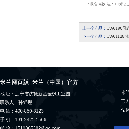
*标准转数 注：10米
上一个产品：
CW6180卧
下一个产品：
CW61125
米兰网页版_米兰（中国）官方
米
地 址：辽宁省沈抚新区金枫工业园
官
联系人：孙经理
钻
电 话：400-850-8123
手 机：131-2425-5566
邮 箱：1510805382@qq.com