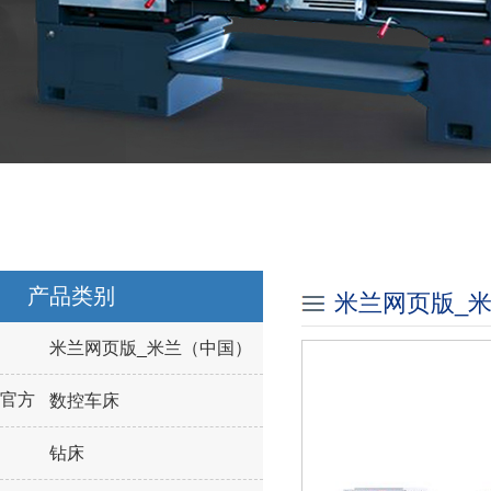
产品类别
米兰网页版_
米兰网页版_米兰（中国）
官方
数控车床
钻床