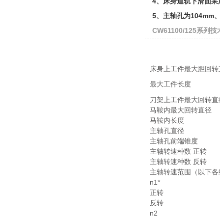
4、床身道轨下滑面采
5、主轴孔为104m
CW61100/125系列
床身上工件最大胆回转
最大工件长度
刀架上工件最大回转直
马鞍内最大回转直径
马鞍内长度
主轴孔直径
主轴孔前端锥度
主轴转速种数 正转
主轴转速种数 反转
主轴转速范围（以下各
n1*
正转
反转
n2