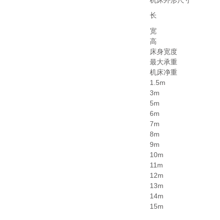
机床外形尺寸
长
宽
高
床身宽度
最大承重
机床净重
1.5m
3m
5m
6m
7m
8m
9m
10m
11m
12m
13m
14m
15m