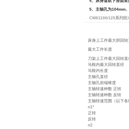
4、床身道轨下滑面采
5、主轴孔为104m
CW61100/125系列
床身上工件最大胆回转
最大工件长度
刀架上工件最大回转直
马鞍内最大回转直径
马鞍内长度
主轴孔直径
主轴孔前端锥度
主轴转速种数 正转
主轴转速种数 反转
主轴转速范围（以下各
n1*
正转
反转
n2