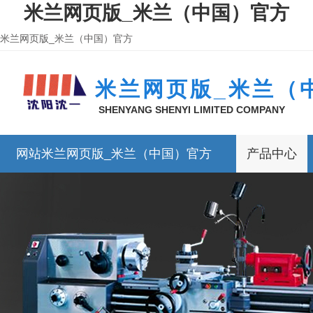
米兰网页版_米兰（中国）官方
米兰网页版_米兰（中国）官方
只要满足一定的合作条件，我们的设备可享受终身免费售后服务。
米兰网页版_米兰（
SHENYANG SHENYI LIMITED COMPANY
网站米兰网页版_米兰（中国）官方
产品中心
荣誉资质
客户案例
新闻资讯
关于我们
米兰网页版_米兰（中国）官方
公司实力