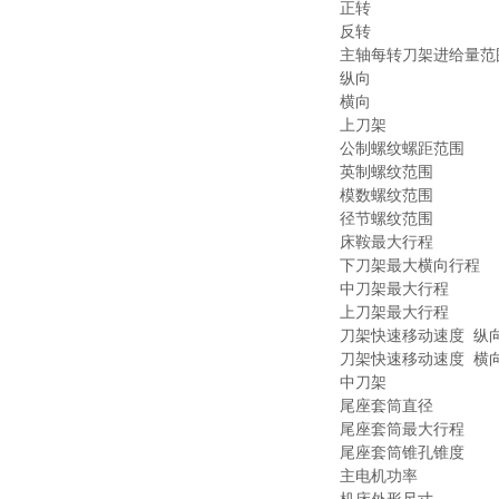
正转
反转
主轴每转刀架进给量范
纵向
横向
上刀架
公制螺纹螺距范围
英制螺纹范围
模数螺纹范围
径节螺纹范围
床鞍最大行程
下刀架最大横向行程
中刀架最大行程
上刀架最大行程
刀架快速移动速度 纵
刀架快速移动速度 横
中刀架
尾座套筒直径
尾座套筒最大行程
尾座套筒锥孔锥度
主电机功率