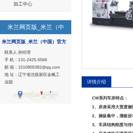
加工中心
米兰网页版_米兰（中
国）官方
米兰网页版_米兰（中国）官方
联系人:孙经理
手 机：131-2425-5566
邮 箱：1510805382@qq.com
地 址：辽宁省沈抚新区金枫工
详情介绍
业园
CW系列车床特点：
1、床身采用大宽度
2、操纵集中，溜板
3、车床结构刚度与