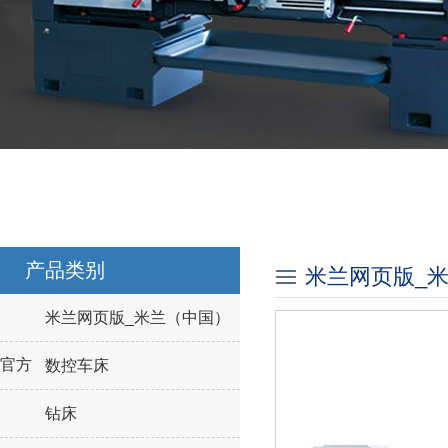
产品类别
米兰网页版_
米兰网页版_米兰（中国）
官方
数控车床
钻床