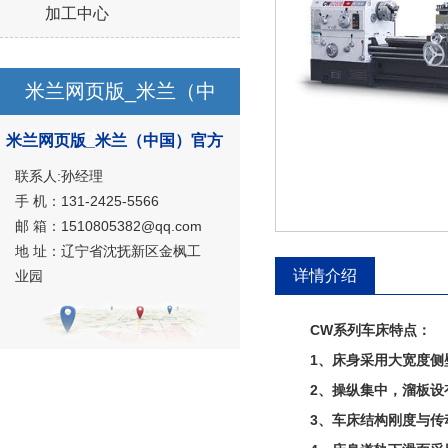
加工中心
米兰网页版_米兰（中
国）官方
米兰网页版_米兰（中国）官方
联系人:孙经理
手 机：131-2425-5566
邮 箱：1510805382@qq.com
地 址：辽宁省沈抚新区金枫工
详情介绍
业园
CW系列车床特点：
1、床身采用大宽度
2、操纵集中，溜板
3、车床结构刚度与