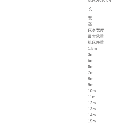
机床外形尺寸
长
宽
高
床身宽度
最大承重
机床净重
1.5m
3m
5m
6m
7m
8m
9m
10m
11m
12m
13m
14m
15m