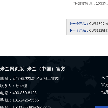
*标准转数 注：10米
上一个产品：
CW6180卧
下一个产品：
CW61125
米兰网页版_米兰（中国）官方
米
地 址：辽宁省沈抚新区金枫工业园
官
联系人：孙经理
钻
电 话：400-850-8123
手 机：131-2425-5566
邮 箱：1510805382@qq.com